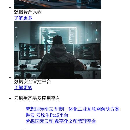
数据资产入表
了解更多
数据安全管控平台
了解更多
云原生产品及应用平台
梦想国际研云 研制一体化工业互联网解决方案
磐云 云原生PaaS平台
梦想国际云印 数字化文印管理平台