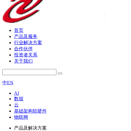
首页
产品及服务
行业解决方案
合作伙伴
投资者关系
关于我们
中
EN
AI
数据
云
基础架构软硬件
物联网
产品及解决方案